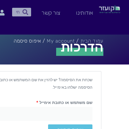
ילוג
חיפוש
תוכן
חיפוש
אודותינו
צור קשר
עמוד הבית
/
My account
/ איפוס סיסמה
הדרכות
חובה
שכחת את הסיסמה? יש להזין את שם המשתמש או כתובת 
הסיסמה ישלחו באימייל.
שם משתמש או כתובת אימייל
*